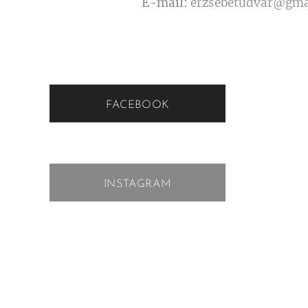
E-mail:
erzsebetudvar@gma
FACEBOOK
INSTAGRAM