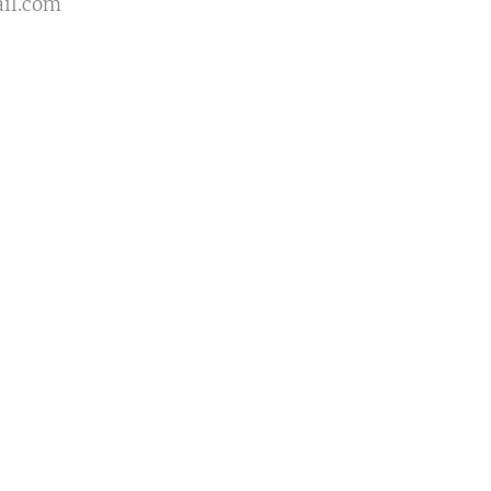
il.com